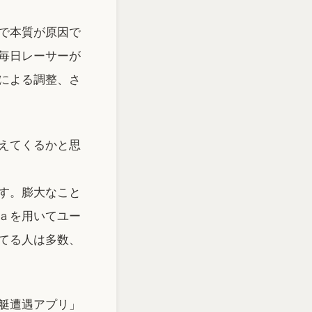
で本質が原因で
毎日レーサーが
による調整、さ
えてくるかと思
す。膨大なこと
ａを用いてユー
てる人は多数、
艇遭遇アプリ」