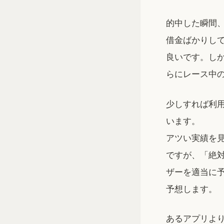
的中した瞬間
借金ばかりし
良いです。し
らにレース中
少しすれば利
います。
アツい実績を
ですが、「絶
ザーを適当に
予想します。
あるアプリよ