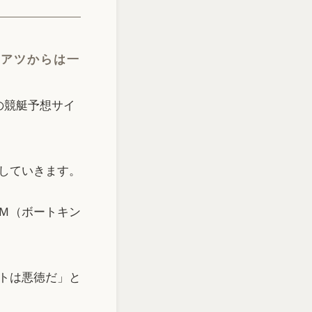
ニアツからは一
の競艇予想サイ
していきます。
Ｍ（ボートキン
トは悪徳だ」と