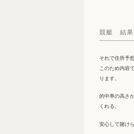
競艇 結果
それで住所予
このため内容
ります。
的中率の高さ
くれる。
安心して賭け