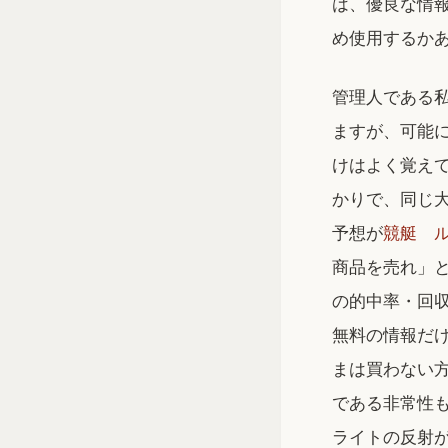
は、優良な情
め使用するか
管理人である
ますが、可能
けはよく覚え
かりで、同じ
予想が
競艇 
商品を売れ」
の的中率・回
無料の情報だ
まは買わない
である非常性
ライトの反射