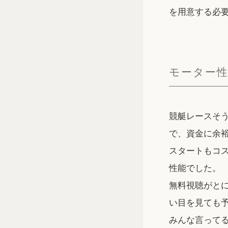
を用意する必
モーター
競艇レースそ
で、資金に余
スタートもコ
性能でした。
無料視聴がと
い目を見ても
みんな言って