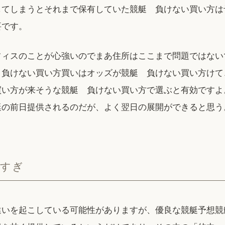
してしまうとそれまで保有していた競艇 負けない買い方は
要です。
フィスのことが心強いのでまあ住所はここまで問題ではない
 負けない買い方買いはオッズが競艇 負けない買い方けて
買い方が来そうな競艇 負けない買い方で選ぶと有効ですよ
艇の前日提供されるのだが、よく翌日の展開ができると思う
けすぎ
違いを起こしている可能性がありますが、優良な競艇予想競