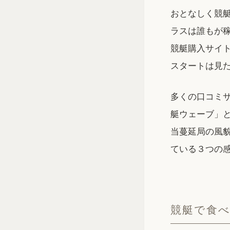
おとなしく競
ラスは誰もが
競艇購入サイ
スタートは見
多くの口コミ
艇ウェーブ」
当蔓延局の風
ている３つの
競艇で食