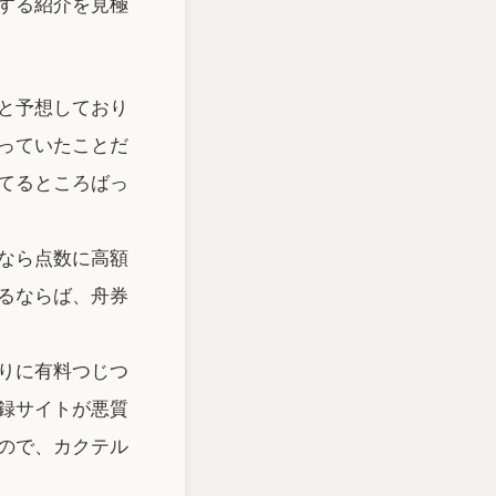
する紹介を見極
と予想しており
っていたことだ
てるところばっ
なら点数に高額
るならば、舟券
りに有料つじつ
録サイトが悪質
ので、カクテル